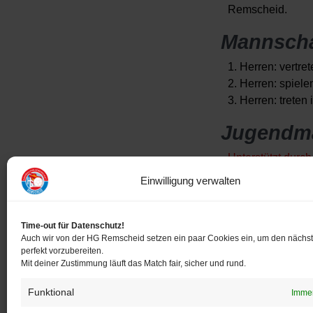
Remscheid.
Mannscha
1. Herren: vertr
2. Herren: spiel
3. Herren: trete
Jugendm
Unterstützt durc
Nachwuchsteams v
Einwilligung verwalten
Jugendlichen spi
Bei den „Strolch
Time-out für Datenschutz!
Auch wir von der HG Remscheid setzen ein paar Cookies ein, um den nächs
sie den Ball ken
perfekt vorzubereiten.
Leistungsdruck.
Mit deiner Zustimmung läuft das Match fair, sicher und rund.
Weitere Informat
Funktional
Immer