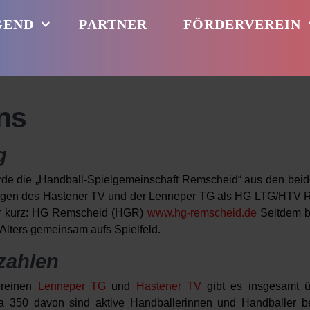
GEND
PARTNER
FÖRDERVEREIN
ns
g
rde die „Handball-Spielgemeinschaft Remscheid“ aus den bei
ngen des Hastener TV und der Lenneper TG als HG LTG/HTV 
er kurz: HG Remscheid (HGR)
www.hg-remscheid.de
Seitdem b
lters gemeinsam aufs Spielfeld.
zahlen
ereinen
Lenneper TG
und
Hastener TV
gibt es insgesamt ü
wa 350 davon sind aktive Handballerinnen und Handballer 