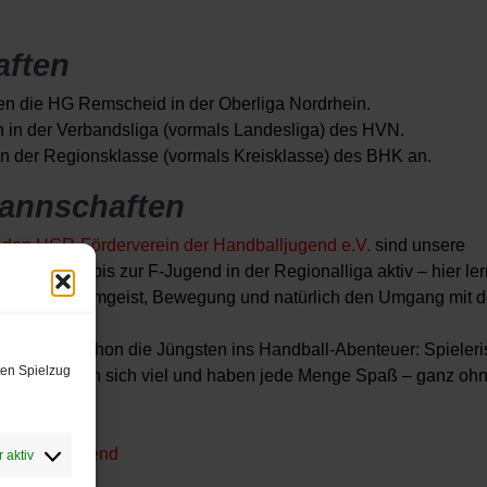
ften
eten die HG Remscheid in der Oberliga Nordrhein.
en in der Verbandsliga (vormals Landesliga) des HVN.
n in der Regionsklasse (vormals Kreisklasse) des BHK an.
annschaften
h den HGR-Förderverein der Handballjugend e.V.
sind unsere
on der A- bis zur F-Jugend in der Regionalliga aktiv – hier le
elerisch Teamgeist, Bewegung und natürlich den Umgang mit d
en“ starten schon die Jüngsten ins Handball-Abenteuer: Spieleri
ten Spielzug
nen, bewegen sich viel und haben jede Menge Spaß – ganz oh
ionen ->
Jugend
 aktiv