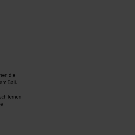
rnen die
em Ball.
sch lernen
ne