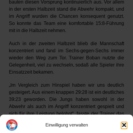
bauten diesen Vorsprung kontinuierlich aus. Vor allem
in der ersten Halbzeit stand die Abwehr kompakt, und
im Angriff wurden die Chancen konsequent genutzt.
So konnte das Team eine komfortable 15:8-Führung
mit in die Halbzeit nehmen.
Auch in der zweiten Halbzeit blieb die Mannschaft
konzentriert und fand im Sechs-gegen-Sechs immer
wieder den Weg zum Tor. Trainer Boban nutzte die
Gelegenheit, viel zu wechseln, sodaß alle Spieler ihre
Einsatzzeit bekamen.
„Im Vergleich zum Hinspiel haben wir uns deutlich
gesteigert. Aus einem knappen 29:28 ist ein deutliches
39:23 geworden. Die Jungs haben sowohl in der
Abwehr als auch im Angriff konzentriert gespielt und
sich für ihre Leistung belohnt“, fasste der Trainer das
Spiel zufrieden zusammen. „Wir arbeiten weiter daran,
Einwilligung verwalten
besser zu werden.“