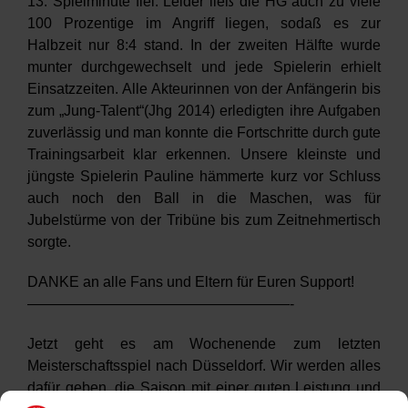
13. Spielminute fiel. Leider ließ die HG auch zu viele
100 Prozentige im Angriff liegen, sodaß es zur
Halbzeit nur 8:4 stand. In der zweiten Hälfte wurde
munter durchgewechselt und jede Spielerin erhielt
Einsatzzeiten. Alle Akteurinnen von der Anfängerin bis
zum „Jung-Talent“(Jhg 2014) erledigten ihre Aufgaben
zuverlässig und man konnte die Fortschritte durch gute
Trainingsarbeit klar erkennen. Unsere kleinste und
jüngste Spielerin Pauline hämmerte kurz vor Schluss
auch noch den Ball in die Maschen, was für
Jubelstürme von der Tribüne bis zum Zeitnehmertisch
sorgte.
DANKE an alle Fans und Eltern für Euren Support!
——————————————————-
Jetzt geht es am Wochenende zum letzten
Meisterschaftsspiel nach Düsseldorf. Wir werden alles
dafür geben, die Saison mit einer guten Leistung und