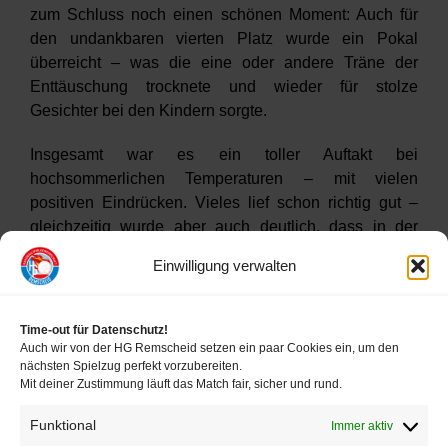
zum Schluss noch einen schönen Moment: Auch für
den undankbaren vierten Platz wurde ein Pokal
überreicht – was die eine oder andere Träne der
Enttäuschung trocknete und wieder für stolze
Gesichter bei den Kindern sorgte.
Insgesamt war es ein toller Auftakt bei
hochsommerlichen Temperaturen – mit vielen
positiven Eindrücken. Vieles lief schon richtig gut –
gleichzeitig wurde aber auch deutlich, dass in der
Abwehr noch Luft nach oben ist. Daran wird das Team
Einwilligung verwalten
in den kommenden Wochen sicher weiter arbeiten.
Time-out für Datenschutz!
Auch wir von der HG Remscheid setzen ein paar Cookies ein, um den
nächsten Spielzug perfekt vorzubereiten.
Mit deiner Zustimmung läuft das Match fair, sicher und rund.
Funktional
Immer aktiv