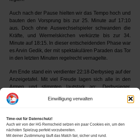
Auch nach der Pause hielten wir das Tempo hoch und
bauten den Vorsprung bis zur 25. Minute auf 17:10
aus. Doch ohne Auswechselspieler schwanden die
Kräfte, und Wermelskirchen verkürzte bis zur 34.
Minute auf 18:15. In dieser entscheidenden Phase war
es Arvin Gedik, der mit spektakulären Paraden das Tor
in den letzten Minuten regelrecht vernagelte.
Am Ende stand ein verdienter 22:18-Derbysieg auf der
Anzeigetafel. Mit viel Freude lagen sich alle in den
Armen und stimmten lautstark an: „Derbysieger,
Derbysieger – hey, hey, hey!“ – Ein perfekter Auftakt in
Einwilligung verwalten
die neue Saison!
Time-out für Datenschutz!
Auch wir von der HG Remscheid setzen ein paar Cookies ein, um den
nächsten Spielzug perfekt vorzubereiten.
Mit deiner Zustimmung läuft das Match fair, sicher und rund.