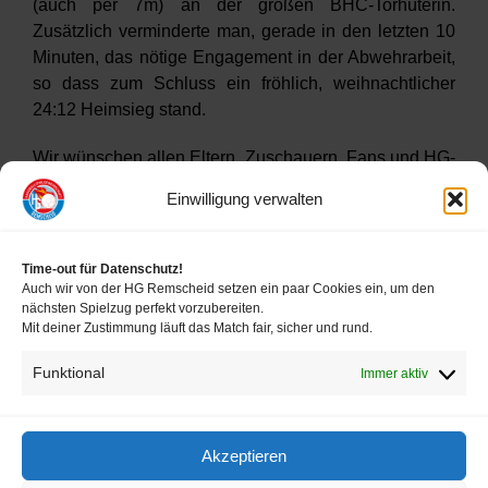
(auch per 7m) an der großen BHC-Torhüterin.
Zusätzlich verminderte man, gerade in den letzten 10
Minuten, das nötige Engagement in der Abwehrarbeit,
so dass zum Schluss ein fröhlich, weihnachtlicher
24:12 Heimsieg stand.
Wir wünschen allen Eltern, Zuschauern, Fans und HG-
Ultras ein schönes Weihnachtsfest und einen
Einwilligung verwalten
bewegten Start in 2026.
Time-out für Datenschutz!
Auch wir von der HG Remscheid setzen ein paar Cookies ein, um den
nächsten Spielzug perfekt vorzubereiten.
Mit deiner Zustimmung läuft das Match fair, sicher und rund.
Funktional
Immer aktiv
FOLLOW US
Akzeptieren
Impressum