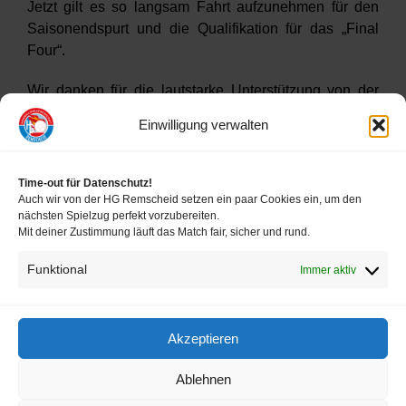
Jetzt gilt es so langsam Fahrt aufzunehmen für den
Saisonendspurt und die Qualifikation für das „Final
Four“.
Wir danken für die lautstarke Unterstützung von der
Tribüne und freuen uns auf unser Heimspiel am
Einwilligung verwalten
kommenden Samstag gegen Wülfrath.
Time-out für Datenschutz!
Auch wir von der HG Remscheid setzen ein paar Cookies ein, um den
nächsten Spielzug perfekt vorzubereiten.
Mit deiner Zustimmung läuft das Match fair, sicher und rund.
Funktional
Immer aktiv
FOLLOW US
Akzeptieren
Impressum
Ablehnen
Disclaimer