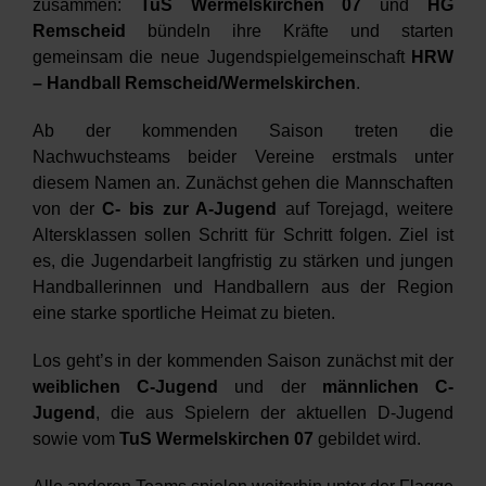
Verein
zusammen:
TuS Wermelskirchen 07
und
HG
Remscheid
bündeln ihre Kräfte und starten
gemeinsam die neue Jugendspielgemeinschaft
HRW
HRW
– Handball Remscheid/Wermelskirchen
.
Ab der kommenden Saison treten die
Nachwuchsteams beider Vereine erstmals unter
diesem Namen an. Zunächst gehen die Mannschaften
von der
C- bis zur A-Jugend
auf Torejagd, weitere
Altersklassen sollen Schritt für Schritt folgen. Ziel ist
es, die Jugendarbeit langfristig zu stärken und jungen
Handballerinnen und Handballern aus der Region
eine starke sportliche Heimat zu bieten.
Los geht’s in der kommenden Saison zunächst mit der
weiblichen C-Jugend
und der
männlichen C-
Jugend
, die aus Spielern der aktuellen D-Jugend
sowie vom
TuS Wermelskirchen 07
gebildet wird.