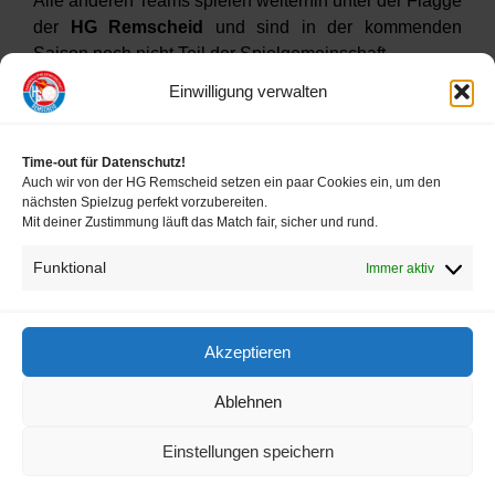
Alle anderen Teams spielen weiterhin unter der Flagge
der
HG Remscheid
und sind in der kommenden
Saison noch nicht Teil der Spielgemeinschaft.
Einwilligung verwalten
Weiter Infos auf der
HRW Seite
.
Time-out für Datenschutz!
Auch wir von der HG Remscheid setzen ein paar Cookies ein, um den
nächsten Spielzug perfekt vorzubereiten.
Mit deiner Zustimmung läuft das Match fair, sicher und rund.
Funktional
Immer aktiv
FOLLOW US
Akzeptieren
Impressum
Ablehnen
Disclaimer
Einstellungen speichern
Datenschutz Förderverein