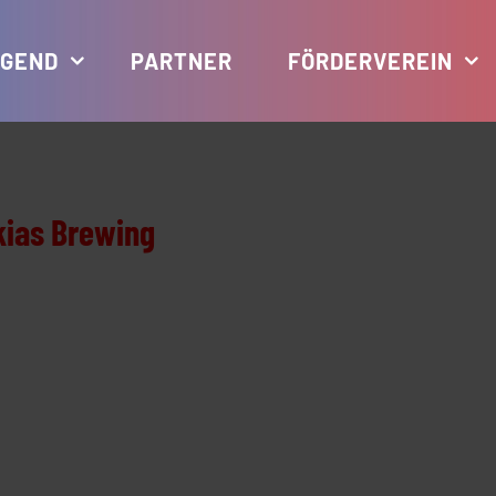
GEND
PARTNER
FÖRDERVEREIN
kias Brewing