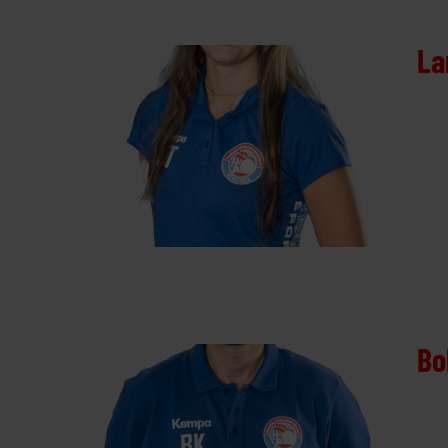
La
Lara Tillmann
Bo