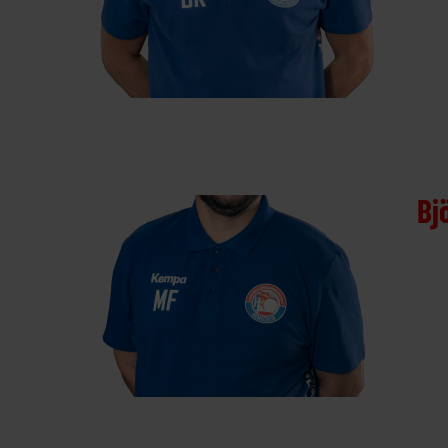
Boban Koljkovic
Bj
Björn Göbbels