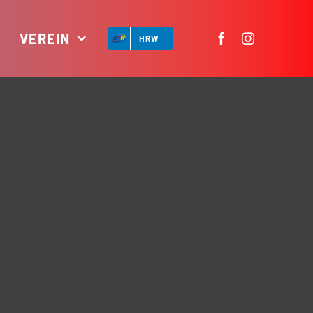
VEREIN
HRW