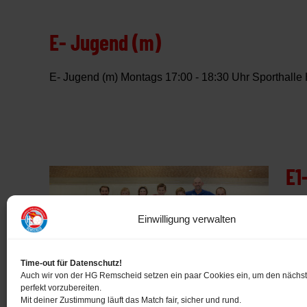
E- Jugend (m)
E- Jugend (m) Montags 17:00 - 18:30 Uhr Sporthalle
E1
Einwilligung verwalten
E1-Jugend
Time-out für Datenschutz!
Auch wir von der HG Remscheid setzen ein paar Cookies ein, um den nächs
perfekt vorzubereiten.
Mit deiner Zustimmung läuft das Match fair, sicher und rund.