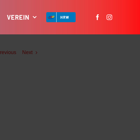
VEREIN
HRW
revious
Next